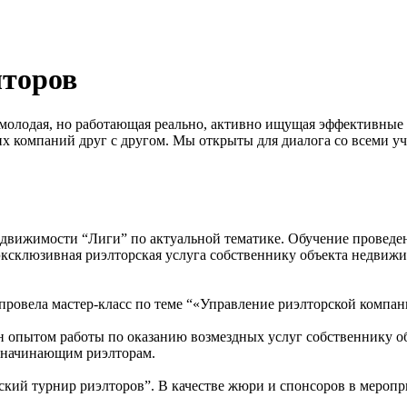
лторов
олодая, но работающая реально, активно ищущая эффективные 
х компаний друг с другом.
Мы открыты для диалога со всеми у
едвижимости “Лиги” по актуальной тематике. Обучение проведе
ксклюзивная риэлторская услуга собственнику объекта недвижи
провела мастер-класс по теме “«Управление риэлторской компан
ен опытом работы по оказанию возмездных услуг собственнику 
и начинающим риэлторам.
ий турнир риэлторов”. В качестве жюри и спонсоров в меропри