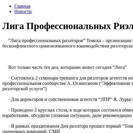
Главная
Новости
Лига Профессиональных Риэ
“Лига профессиональных риэлторов” Томска – организация м
бесконфликтного цивилизованного взаимодействия риэлторски
Вот только часть тех дел, которыми живет сегодня “Лига”
· Состоялось 2 семинара-тренинга для риэлторов агентств н
профессиональном сообществе А. Оганесяном (“Эффективная э
риэлторской услуги”)
· Для директоров и собственников агентств “ЛПР” Я. Лурье 
· Проведено 2 круглых стола, в ходе которых состоялся обм
наработками, обсудили сложные ситуации, дали рекомендаци
· В рамках празднования Дня риэлтора прошел первый “Томск
оценочных компаний, СМИ