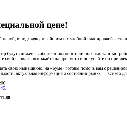
пециальной цене!
ценой, в подходящем районом и с удобной планировкой – это н
тир будут снижены собственниками вторичного жилья и застрой
йте свой вариант, выезжайте на просмотр и покупайте по привле
дать свою нынешнюю, на «Буме» готовы помочь вам с решением 
мости, актуальная информация о состоянии рынка — все это дл
:00.
,
45
.
-11-88
.