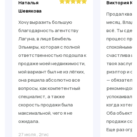
Наталья
Виктория Ки
Шевякова
Продал кварт
Хочу выразить большую
месяц. Влади
благодарность агентству
всё. Ты сдел
Лагуна, в лице Бембель
процесс прос
Эльмиры, которая с полной
спокойными. 
ответственностью подошла к
счастлива и 
продаже моей недвижимости,
твоя заслуга
мой вариант был не из лёгких,
риэлтор и от
она решила абсолютно все
— обязательн
вопросы, как компетентный
рекомендоват
специалист, а также
успокаивал, 
скорость продажи была
когда хотело
максимальной, чего я не
Оба объекта 
ожидала.
продажи со с
Еще раз огро
27 июля
,
2гис