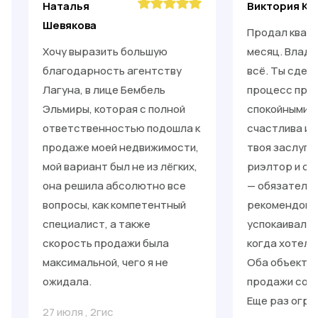
Наталья
Виктория Ки
Шевякова
Продал кварт
Хочу выразить большую
месяц. Влади
благодарность агентству
всё. Ты сдел
Лагуна, в лице Бембель
процесс прос
Эльмиры, которая с полной
спокойными. 
ответственностью подошла к
счастлива и 
продаже моей недвижимости,
твоя заслуга
мой вариант был не из лёгких,
риэлтор и от
она решила абсолютно все
— обязательн
вопросы, как компетентный
рекомендоват
специалист, а также
успокаивал, 
скорость продажи была
когда хотело
максимальной, чего я не
Оба объекта 
ожидала.
продажи со с
Еще раз огро
27 июля
,
2гис