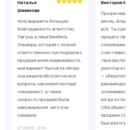
Наталья
Виктория Ки
Шевякова
Продал кварт
Хочу выразить большую
месяц. Влади
благодарность агентству
всё. Ты сдел
Лагуна, в лице Бембель
процесс прос
Эльмиры, которая с полной
спокойными. 
ответственностью подошла к
счастлива и 
продаже моей недвижимости,
твоя заслуга
мой вариант был не из лёгких,
риэлтор и от
она решила абсолютно все
— обязательн
вопросы, как компетентный
рекомендоват
специалист, а также
успокаивал, 
скорость продажи была
когда хотело
максимальной, чего я не
Оба объекта 
ожидала.
продажи со с
Еще раз огро
27 июля
,
2гис