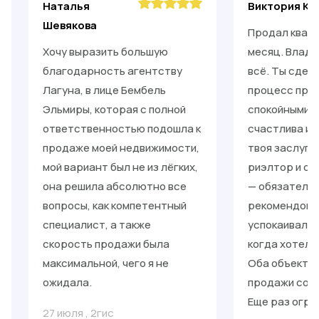
Наталья
Виктория Ки
Шевякова
Продал кварт
Хочу выразить большую
месяц. Влади
благодарность агентству
всё. Ты сдел
Лагуна, в лице Бембель
процесс прос
Эльмиры, которая с полной
спокойными. 
ответственностью подошла к
счастлива и 
продаже моей недвижимости,
твоя заслуга
мой вариант был не из лёгких,
риэлтор и от
она решила абсолютно все
— обязательн
вопросы, как компетентный
рекомендоват
специалист, а также
успокаивал, 
скорость продажи была
когда хотело
максимальной, чего я не
Оба объекта 
ожидала.
продажи со с
Еще раз огро
27 июля
,
2гис