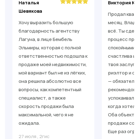
Наталья
Виктория Ки
Шевякова
Продал кварт
Хочу выразить большую
месяц. Влади
благодарность агентству
всё. Ты сдел
Лагуна, в лице Бембель
процесс прос
Эльмиры, которая с полной
спокойными. 
ответственностью подошла к
счастлива и 
продаже моей недвижимости,
твоя заслуга
мой вариант был не из лёгких,
риэлтор и от
она решила абсолютно все
— обязательн
вопросы, как компетентный
рекомендоват
специалист, а также
успокаивал, 
скорость продажи была
когда хотело
максимальной, чего я не
Оба объекта 
ожидала.
продажи со с
Еще раз огро
27 июля
,
2гис