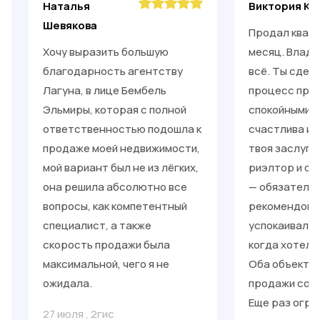
Наталья
Виктория Ки
Шевякова
Продал кварт
Хочу выразить большую
месяц. Влади
благодарность агентству
всё. Ты сдел
Лагуна, в лице Бембель
процесс прос
Эльмиры, которая с полной
спокойными. 
ответственностью подошла к
счастлива и 
продаже моей недвижимости,
твоя заслуга
мой вариант был не из лёгких,
риэлтор и от
она решила абсолютно все
— обязательн
вопросы, как компетентный
рекомендоват
специалист, а также
успокаивал, 
скорость продажи была
когда хотело
максимальной, чего я не
Оба объекта 
ожидала.
продажи со с
Еще раз огро
27 июля
,
2гис