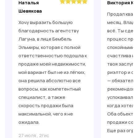
Наталья
Виктория Ки
Шевякова
Продал кварт
Хочу выразить большую
месяц. Влади
благодарность агентству
всё. Ты сдел
Лагуна, в лице Бембель
процесс прос
Эльмиры, которая с полной
спокойными. 
ответственностью подошла к
счастлива и 
продаже моей недвижимости,
твоя заслуга
мой вариант был не из лёгких,
риэлтор и от
она решила абсолютно все
— обязательн
вопросы, как компетентный
рекомендоват
специалист, а также
успокаивал, 
скорость продажи была
когда хотело
максимальной, чего я не
Оба объекта 
ожидала.
продажи со с
Еще раз огро
27 июля
,
2гис