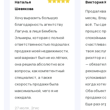
Наталья
Виктория Ки
Шевякова
Продал кварт
Хочу выразить большую
месяц. Влади
благодарность агентству
всё. Ты сдел
Лагуна, в лице Бембель
процесс прос
Эльмиры, которая с полной
спокойными. 
ответственностью подошла к
счастлива и 
продаже моей недвижимости,
твоя заслуга
мой вариант был не из лёгких,
риэлтор и от
она решила абсолютно все
— обязательн
вопросы, как компетентный
рекомендоват
специалист, а также
успокаивал, 
скорость продажи была
когда хотело
максимальной, чего я не
Оба объекта 
ожидала.
продажи со с
Еще раз огро
27 июля
,
2гис