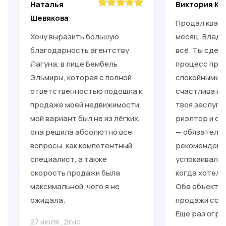
Наталья
Виктория Ки
Шевякова
Продал кварт
Хочу выразить большую
месяц. Влади
благодарность агентству
всё. Ты сдел
Лагуна, в лице Бембель
процесс прос
Эльмиры, которая с полной
спокойными. 
ответственностью подошла к
счастлива и 
продаже моей недвижимости,
твоя заслуга
мой вариант был не из лёгких,
риэлтор и от
она решила абсолютно все
— обязательн
вопросы, как компетентный
рекомендоват
специалист, а также
успокаивал, 
скорость продажи была
когда хотело
максимальной, чего я не
Оба объекта 
ожидала.
продажи со с
Еще раз огро
27 июля
,
2гис