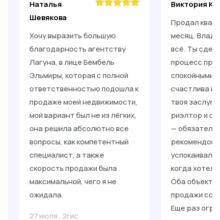
Наталья
Виктория Ки
Шевякова
Продал кварт
Хочу выразить большую
месяц. Влади
благодарность агентству
всё. Ты сдел
Лагуна, в лице Бембель
процесс прос
Эльмиры, которая с полной
спокойными. 
ответственностью подошла к
счастлива и 
продаже моей недвижимости,
твоя заслуга
мой вариант был не из лёгких,
риэлтор и от
она решила абсолютно все
— обязательн
вопросы, как компетентный
рекомендоват
специалист, а также
успокаивал, 
скорость продажи была
когда хотело
максимальной, чего я не
Оба объекта 
ожидала.
продажи со с
Еще раз огро
27 июля
,
2гис