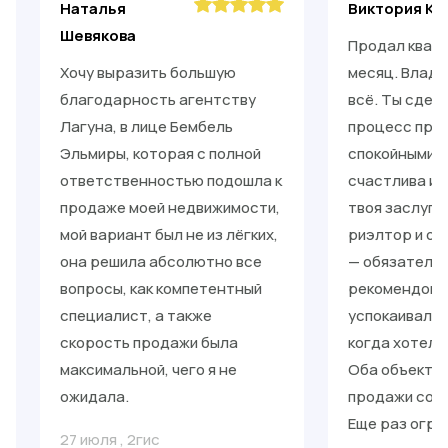
Наталья
Виктория Ки
Шевякова
Продал кварт
Хочу выразить большую
месяц. Влади
благодарность агентству
всё. Ты сдел
Лагуна, в лице Бембель
процесс прос
Эльмиры, которая с полной
спокойными. 
ответственностью подошла к
счастлива и 
продаже моей недвижимости,
твоя заслуга
мой вариант был не из лёгких,
риэлтор и от
она решила абсолютно все
— обязательн
вопросы, как компетентный
рекомендоват
специалист, а также
успокаивал, 
скорость продажи была
когда хотело
максимальной, чего я не
Оба объекта 
ожидала.
продажи со с
Еще раз огро
27 июля
,
2гис